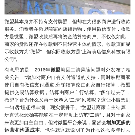
微盟其本身并不持有支付牌照，但却在为很多商户进行收款
服务。消费者在微盟商家的店铺购物，使用微信支付，收款
方是微盟，微盟收款后再将资金结算给商户。不仅仅如此，
商家的货款还存在收款到不同经营主体的情形。收款页面显
示收款方为“微盟”，但实际收款方是“上海萌店信息科技有限
公司”。
有意思的是，2016年
微盟
就因二清风险问题对外发布了相
关公告：“增加对商户自有支付通道的支持，同时鼓励商家
使用自有微信支付通道;分销结算改由商家自行结算，微盟
提供交易结算数据，结算由商户自行结算。”多年过去了，
微盟平台为什么又再一次卷入“二清”风波呢？这让小编想到
一句话“理想很丰满，现实很骨干。”微盟让商家自主结算，
玩直营概念确实能够在一定程度上防范“二清”，且对于商家
来说更加自主自由，但对微盟平台来说，显然会
增加更多的
运营和沟通成本
。也许就这就说明了为什么这么多年过去