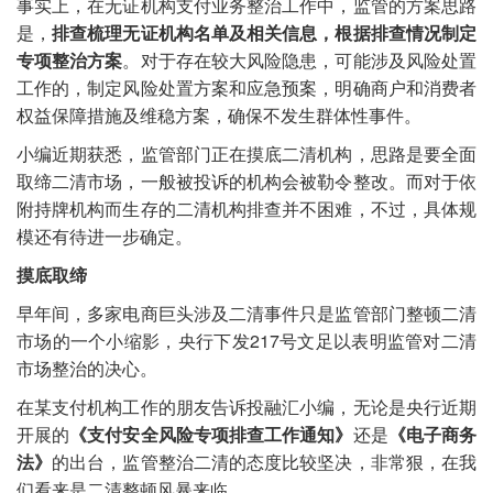
事实上，在无证机构支付业务整治工作中，监管的方案思路
是，
排查梳理无证机构名单及相关信息，根据排查情况制定
专项整治方案
。对于存在较大风险隐患，可能涉及风险处置
工作的，制定风险处置方案和应急预案，明确商户和消费者
权益保障措施及维稳方案，确保不发生群体性事件。
小编近期获悉，监管部门正在摸底二清机构，思路是要全面
取缔二清市场，一般被投诉的机构会被勒令整改。而对于依
附持牌机构而生存的二清机构排查并不困难，不过，具体规
模还有待进一步确定。
摸底取缔
早年间，多家电商巨头涉及二清事件只是监管部门整顿二清
市场的一个小缩影，央行下发217号文足以表明监管对二清
市场整治的决心。
在某支付机构工作的朋友告诉投融汇小编，无论是央行近期
开展的
《支付安全风险专项排查工作通知》
还是
《电子商务
法》
的出台，监管整治二清的态度比较坚决，非常狠，在我
们看来是二清整顿风暴来临。