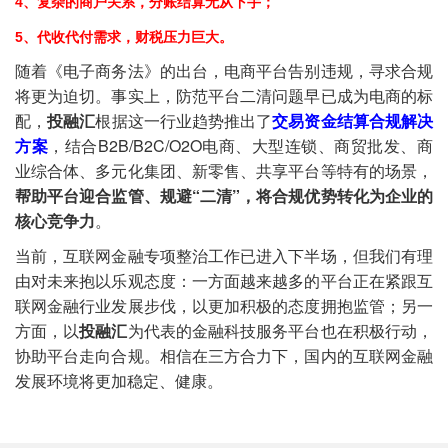
4、复杂的商户关系，分账结算无从下手；
5、代收代付需求，财税压力巨大。
随着《电子商务法》的出台，电商平台告别违规，寻求合规
将更为迫切。事实上，防范平台二清问题早已成为电商的标
配，
投融汇
根据这一行业趋势推出了
交易资金结算合规解决
方案
，结合B2B/B2C/O2O电商、大型连锁、商贸批发、商
业综合体、多元化集团、新零售、共享平台等特有的场景，
帮助平台迎合监管、规避“二清”，将合规优势转化为企业的
核心竞争力
。
当前，互联网金融专项整治工作已进入下半场，但我们有理
由对未来抱以乐观态度：一方面越来越多的平台正在紧跟互
联网金融行业发展步伐，以更加积极的态度拥抱监管；另一
方面，以
投融汇
为代表的金融科技服务平台也在积极行动，
协助平台走向合规。相信在三方合力下，国内的互联网金融
发展环境将更加稳定、健康。