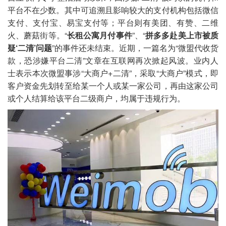
平台不在少数。其中可追溯且影响较大的支付机构包括微信
支付、支付宝、易宝支付等；平台则有美团、有赞、二维
火、蘑菇街等。“
长租公寓月付事件
”、“
拼多多赴美上市被质
疑‘二清’问题
”的事件还未结束。近期，一篇名为“微盟代收货
款，恐涉嫌平台二清”文章在互联网再次掀起风波。业内人
士表示本次微盟事涉“大商户+二清”，采取“大商户”模式，即
客户资金先划转至给某一个人或某一家公司，再由这家公司
或个人结算给该平台二级商户，均属于违规行为。