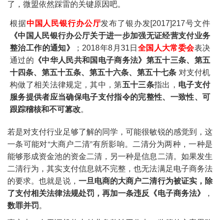
了，微盟依然踩雷的关键原因吧。
根据
中国人民银行办公厅
发布了银办发[2017]217号文件
《中国人民银行办公厅关于进一步加强无证经营支付业务
整治工作的通知》
；2018年8月31日
全国人大常委会
表决
通过的
《中华人民共和国电子商务法》
第五十三条、第五
十四条、第五十五条、第五十六条、第五十七条
对支付机
构做了相关法律规定，其中，第
五十三条
指出，
电子支付
服务提供者应当确保电子支付指令的完整性、一致性、可
跟踪稽核和不可篡改
。
若是对支付行业足够了解的同学，可能很敏锐的感觉到，这
一条可能对“大商户二清”有所影响。二清分为两种，一种是
能够形成资金池的资金二清，另一种是信息二清。如果发生
二清行为，其实支付信息就不完整，也无法满足电子商务法
的要求。也就是说，
一旦电商的大商户二清行为被证实，除
了支付相关法律法规处罚，再加一条违反《电子商务法》
，
数罪并罚
。