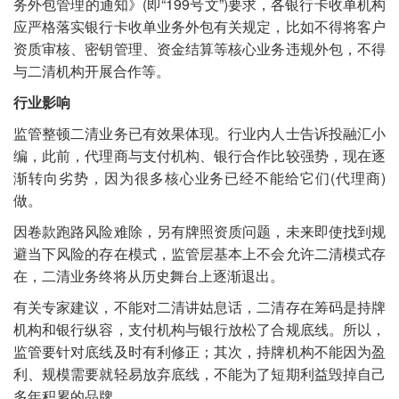
务外包管理的通知》(即“199号文”)要求，各银行卡收单机构
应严格落实银行卡收单业务外包有关规定，比如不得将客户
资质审核、密钥管理、资金结算等核心业务违规外包，不得
与二清机构开展合作等。
行业影响
监管整顿二清业务已有效果体现。行业内人士告诉投融汇小
编，此前，代理商与支付机构、银行合作比较强势，现在逐
渐转向劣势，因为很多核心业务已经不能给它们(代理商)
做。
因卷款跑路风险难除，另有牌照资质问题，未来即使找到规
避当下风险的存在模式，监管层基本上不会允许二清模式存
在，二清业务终将从历史舞台上逐渐退出。
有关专家建议，不能对二清讲姑息话，二清存在筹码是持牌
机构和银行纵容，支付机构与银行放松了合规底线。所以，
监管要针对底线及时有利修正；其次，持牌机构不能因为盈
利、规模需要就轻易放弃底线，不能为了短期利益毁掉自己
多年积累的品牌。