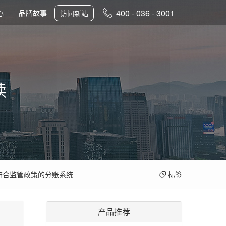
400 - 036 - 3001
心
品牌故事
访问新站
读
搞懂二清之前先弄明白什么是“资金二清”和“信息二清”
商务部等8单位关于开展2022年全国供应链创新与应用示范城市和示范企业申报工作的通知
投融汇和支付公司的区别：哪个才是电商公司的分账首选？
效率如何提高？
哪家好用？这么选不会错
符合监管政策的分账系统
标签
能帮助家装建材企业做什么？
有分账系统吗？附分账系统产品介绍
产品推荐
字给你讲透什么是分账系统