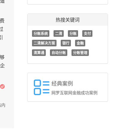
通道
热搜关键词
费
过
分账系统
二清
分账
支付
引
二清解决方案
银行
金融
清算通
自动分账
分账管理
能够
企
经典案例
网罗互联网金融成功案例
站内