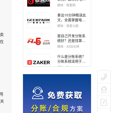
平台生死有关！
媒体：极客网
拿出10分钟精读此
文，全面掌握电商
对账的小技巧
媒体：极客公园
卖
是自己开发分账系
统好？还是找第三
在
方分账产品？
媒体：A5站长网
什么是分账系统？
分账系统适用于哪
些应用场景？
媒体：Zaker
关于人行217号文
“二清”解读
媒体：比特网
用
电商平台该如何避
关
免账户出现二清风
险？
媒体：中华网