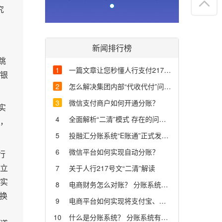
究
前线 | 金融创新 投
融汇推出「第三方
云分账系统」
媒体：腾讯网
新闻排行榜
电商监管已成事实
跳
平台发展不可忽略
1
一篇文章让您秒懂人行支付217号、281号、296号文
了这些
媒体：亿邦动力
银
2
怎么解决集团内部“代收代付”问题？
2018金融科技如何
助力平台经济生态
3
微信支付商户如何开通分账？
实
服务论坛圆满结束
媒体：网易
4
全面解析“二清”模式 存在的问题、风险、判断及解决方法
，
5
投融汇分账系统“E账通”正式发布 助力平台企业持续发展
6
微信平台如何实现自动分账？
行
立
7
关于人行217号文“二清”解读
实
8
电商财务怎么对账？ 分账系统了解一下！
换
9
电商平台如何实现将支付宝、微信支付货款直接支付给商家，并实现平台抽佣？
10
什么是分账系统？ 分账系统有哪些核心功能？