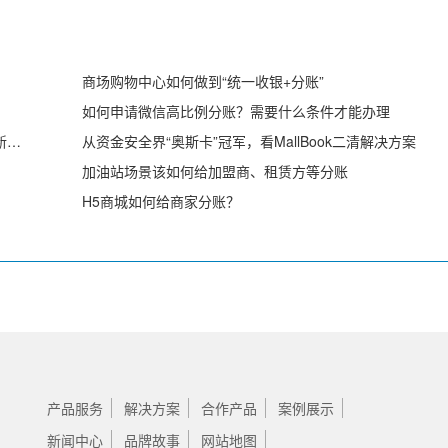
？
商场购物中心如何做到“统一收银+分账”
如何申请微信高比例分账？需要什么条件才能办理
喜讯：投融汇 正式加入中国支付清算协会！推动支付清算新发展
从资金安全界“奥斯卡”冠军，看MallBook二清解决方案
加油站场景该如何给加盟商、租赁方等分账
H5商城如何给商家分账？
产品服务
解决方案
合作产品
案例展示
新闻中心
品牌故事
网站地图