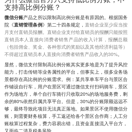
支持高比例分账？
微信分账
产品之所以限制高比例分账是有原因的。根据国务
院《
直销管理条例
》第二十四条规定，
直销企业至少应当按
月支付直销员报酬。直销企业支付给直销员的报酬只能按照
直销员本人直接向消费者销售产品的收入计算，报酬总额
（包括佣金、奖金、各种形式的奖励以及其他经济利益等）
不得超过直销员本人直接向消费者销售产品收入的30%
。
显然，微信支付限制高比例分账其实更多地是为了提升风控
能力，打击传销等业务属性的平台，但事实上，很多业务场
景都存在高比例的分账需求。例：某共享单车平台与景区合
作铺设自行车，用户在景区可通过微信支付扫码骑车，景区
作为场地方，单个自行车骑行只收取20%的场地服务费，剩
余的80%依然归属共享平台。但是，30%的分账限额远远不
够，最终导致此项目无法真正落地。如果景区不使用微信分
账，则需要财务核算，手工返还给各个景区合作商；人工分
账核算过程复杂，费力容易出错，且资金直接流入平台方，
又面临二清及税务风险。